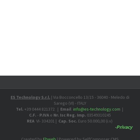
ES Technology S.r.l.
| Via Bocconcello 13/15 - 36040 - Meledo di
Sarego (VI) - ITALY
Tel.
+39 0444 821372 |
Email
info@es-technology.com
|
C.F.
-
P.IVA
e
Nr. Isc Reg. Imp.
03549310245
REA
VI- 334201 |
Cap. Soc.
Euro 50.000,00 (i.v)
-Privacy
Created by
Ebweb
| Powered by SelfComposer CMS